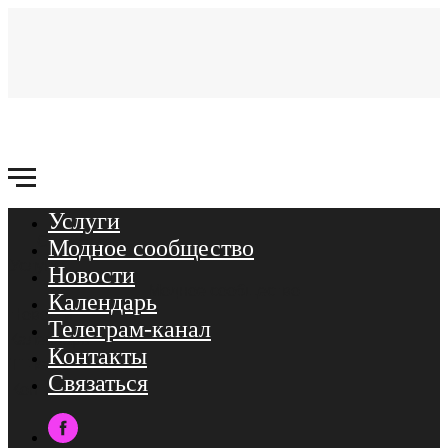
Услуги
Связаться
Модное сообщество
Услуги
Новости
Модное сообщество
Календарь
Новости
Телеграм-канал
Календарь
Контакты
ТГ-канал
Связаться
Контакты