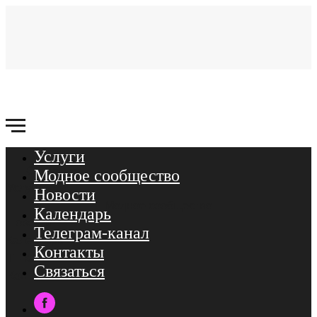
Услуги
Связаться
Модное сообщество
Услуги
Новости
Модное сообщество
Календарь
Новости
Телеграм-канал
Календарь
Контакты
ТГ-канал
Связаться
Контакты