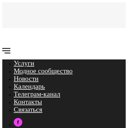
Услуги
Связаться
Модное сообщество
Услуги
Новости
Модное сообщество
Календарь
Новости
Телеграм-канал
Календарь
Контакты
ТГ-канал
Связаться
Контакты