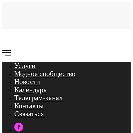
Услуги
Связаться
Модное сообщество
Услуги
Новости
Модное сообщество
Календарь
Новости
Телеграм-канал
Календарь
Контакты
ТГ-канал
Связаться
Контакты