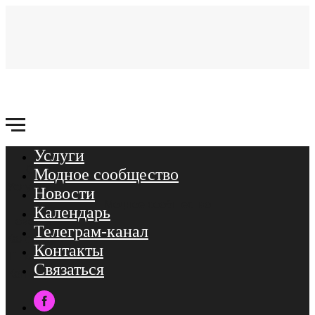
Услуги
Связаться
Модное сообщество
Услуги
Новости
Модное сообщество
Календарь
Новости
Телеграм-канал
Календарь
Контакты
ТГ-канал
Связаться
Контакты