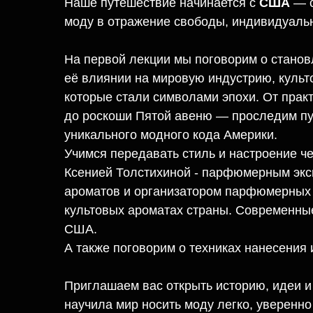
Наше путешествие начинается с
США
— с
моду в отражение свободы, индивидуальн
На первой лекции мы поговорим о стано
её влиянии на мировую индустрию, культ
которые стали символами эпохи. От практ
до роскоши Пятой авеню — проследим п
уникального модного кода Америки.
Учимся передавать стиль и настроение че
Ксенией Толстихиной - парфюмерным экс
ароматов и организатором парфюмерных 
культовых ароматах страны. Современн
США.
А также поговорим о техниках нанесения
Приглашаем вас открыть историю, идеи и 
научила мир носить моду легко, уверенно