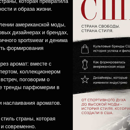
траны, которая превратила
ости и образа жизни.
влении американской моды,
овых дизайнерах и брендах,
ичного sportswear и денима
уть формирования
рез аромат: вместе с
пертом, коллекционером
встреч, поговорим о
ые тренды парфюмерии в
 и наслаивания ароматов.
стиль страны, которая
 и современно.