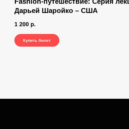
Fashion-путешествие: Серия лек
Дарьей Шаройко – США
1 200
р.
Купить билет