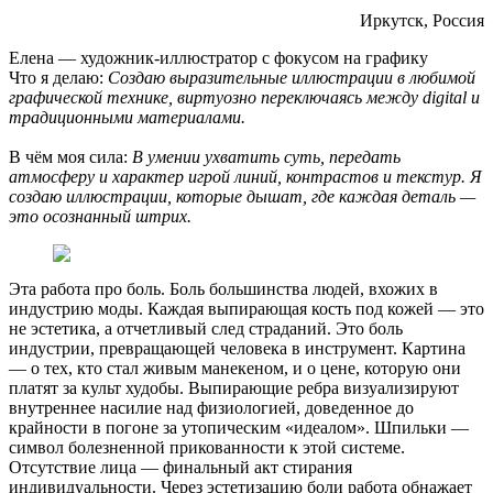
Иркутск, Россия
Елена — художник-иллюстратор с фокусом на графику
Что я делаю:
Создаю выразительные иллюстрации в любимой
графической технике, виртуозно переключаясь между digital и
традиционными материалами.
В чём моя сила:
В умении ухватить суть, передать
атмосферу и характер игрой линий, контрастов и текстур. Я
создаю иллюстрации, которые дышат, где каждая деталь —
это осознанный штрих.
Эта работа про боль. Боль большинства людей, вхожих в
индустрию моды. Каждая выпирающая кость под кожей — это
не эстетика, а отчетливый след страданий. Это боль
индустрии, превращающей человека в инструмент. Картина
— о тех, кто стал живым манекеном, и о цене, которую они
платят за культ худобы. Выпирающие ребра визуализируют
внутреннее насилие над физиологией, доведенное до
крайности в погоне за утопическим «идеалом». Шпильки —
символ болезненной прикованности к этой системе.
Отсутствие лица — финальный акт стирания
индивидуальности. Через эстетизацию боли работа обнажает