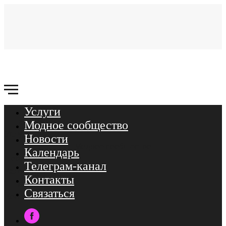
Услуги
Связаться
Модное сообщество
Услуги
Новости
Модное сообщество
Календарь
Новости
Телеграм-канал
Календарь
Контакты
ТГ-канал
Связаться
Контакты