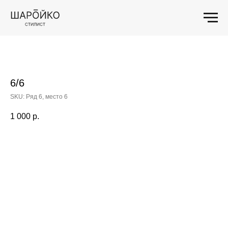
6/6
SKU:
Ряд 6, место 6
1 000
р.