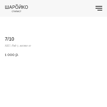
7/10
SKU:
Ряд 7, место 10
1 000
р.