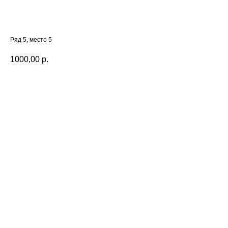
5/5
Ряд 5, место 5
1000,00
р.