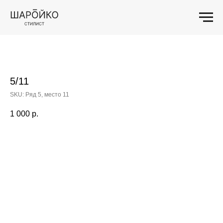
5/11
SKU:
Ряд 5, место 11
1 000
р.