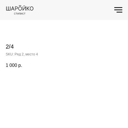
2/4
SKU:
Ряд 2, место 4
1 000
р.